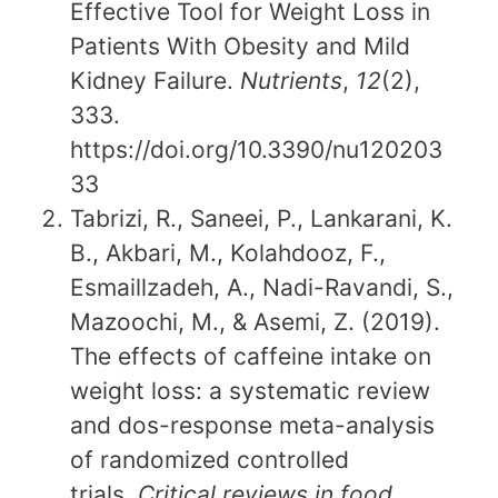
Effective Tool for Weight Loss in
Patients With Obesity and Mild
Kidney Failure.
Nutrients
,
12
(2),
333.
https://doi.org/10.3390/nu120203
33
Tabrizi, R., Saneei, P., Lankarani, K.
B., Akbari, M., Kolahdooz, F.,
Esmaillzadeh, A., Nadi-Ravandi, S.,
Mazoochi, M., & Asemi, Z. (2019).
The effects of caffeine intake on
weight loss: a systematic review
and dos-response meta-analysis
of randomized controlled
trials.
Critical reviews in food