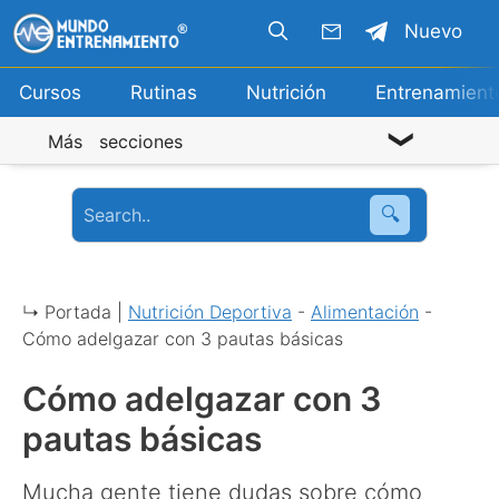
Saltar
Nuevo
al
contenido
Cursos
Rutinas
Nutrición
Entrenamient
Más secciones
🔍
↳ Portada |
Nutrición Deportiva
-
Alimentación
-
Cómo adelgazar con 3 pautas básicas
Cómo adelgazar con 3
pautas básicas
Mucha gente tiene dudas sobre cómo