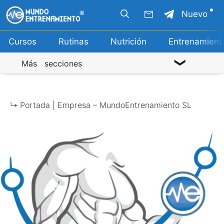
Saltar
Nuevo
al
contenido
Cursos
Rutinas
Nutrición
Entrenamient
Más secciones
↳ Portada |
Empresa – MundoEntrenamiento SL