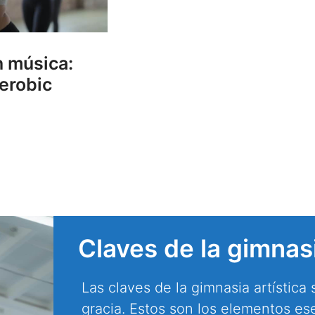
 música:
aerobic
Claves de la gimnasi
Las claves de la gimnasia artística so
gracia. Estos son los elementos es