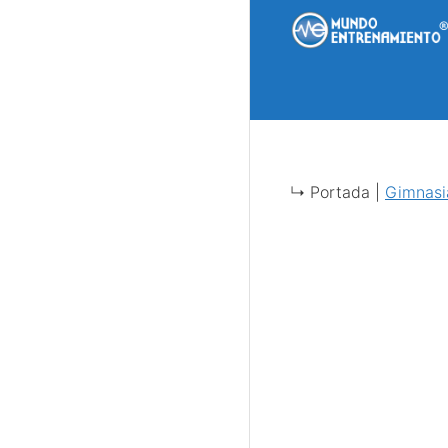
Saltar
al
contenido
↳ Portada |
Gimnasi