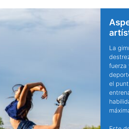
Aspe
artís
La gimn
destrez
fuerza 
deport
el pun
entren
habilid
máxima
Este d