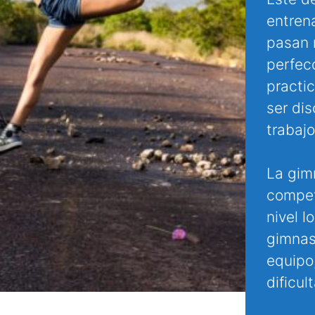
entren
pasan 
perfec
practi
ser di
trabajo
La gim
compet
nivel l
gimnas
equipo,
dificul