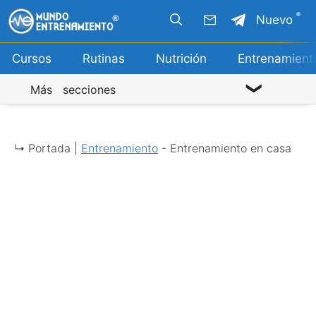
Saltar
Nuevo
al
contenido
Cursos
Rutinas
Nutrición
Entrenamient
Más secciones
↳ Portada |
Entrenamiento
-
Entrenamiento en casa