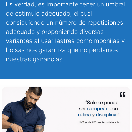
Es verdad, es importante tener un umbral
de estimulo adecuado, el cual
consiguiendo un número de repeticiones
adecuado y proponiendo diversas
variantes al usar lastres como mochilas y
bolsas nos garantiza que no perdamos
nuestras ganancias.