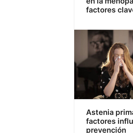
en la menopa
factores cla
Astenia prim
factores infl
prevención