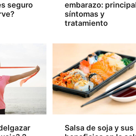
embarazo: principa
es seguro
síntomas y
rve?
tratamiento
delgazar
Salsa de soja y sus