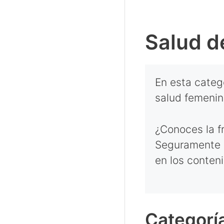
Salud d
En esta catego
salud femenina
¿Conoces la fr
Seguramente s
en los conten
Categoría