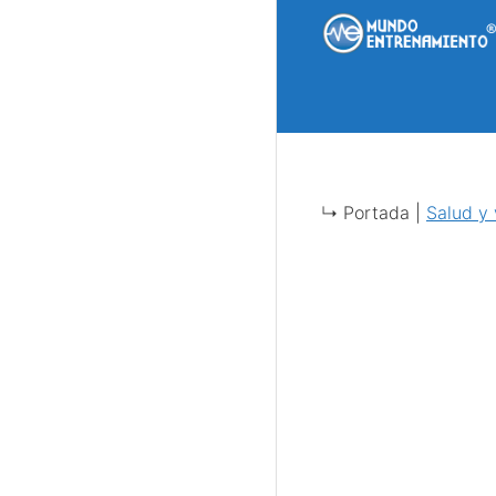
Saltar
al
contenido
↳ Portada |
Salud y 