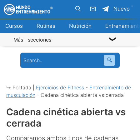
Saltar
Nuevo
al
contenido
Cursos
Rutinas
Nutrición
Entrenamient
Más secciones
🔍
↳ Portada |
Ejercicios de Fitness
-
Entrenamiento de
musculación
-
Cadena cinética abierta vs cerrada
Cadena cinética abierta vs
cerrada
Comparamos ambos tipos de cadenas