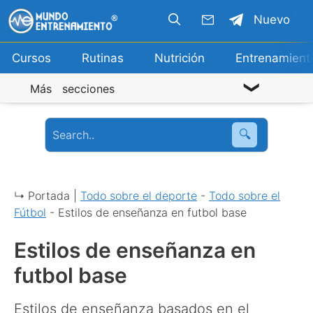
Saltar
Nuevo
al
contenido
Cursos
Rutinas
Nutrición
Entrenamient
Más secciones
🔍
↳ Portada |
Todo sobre el deporte
-
Todo sobre el
Fútbol
-
Estilos de enseñanza en futbol base
Estilos de enseñanza en
futbol base
Estilos de enseñanza basados en el