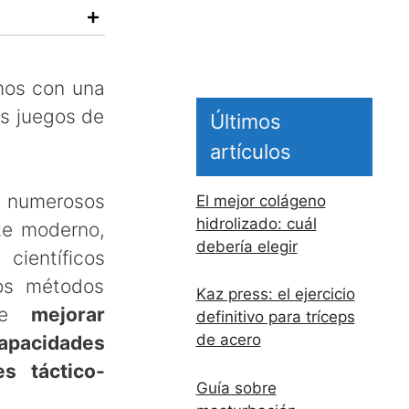
mos con una
os juegos de
Últimos
artículos
 numerosos
El mejor colágeno
hidrolizado: cuál
te moderno,
debería elegir
ientíficos
os métodos
Kaz press: el ejercicio
 de
mejorar
definitivo para tríceps
de acero
apacidades
es táctico-
Guía sobre