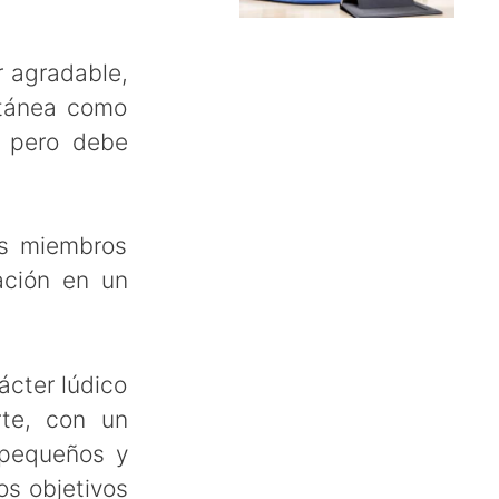
r agradable,
ntánea como
, pero debe
os miembros
ación en un
ácter lúdico
rte, con un
 pequeños y
os objetivos