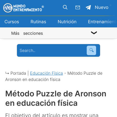
Saltar
Nuevo
al
contenido
Cursos
Rutinas
Nutrición
Entrenamient
Más secciones
🔍
↳ Portada |
Educación Física
-
Método Puzzle de
Aronson en educación física
Método Puzzle de Aronson
en educación física
El objetivo del artículo es mostrar una