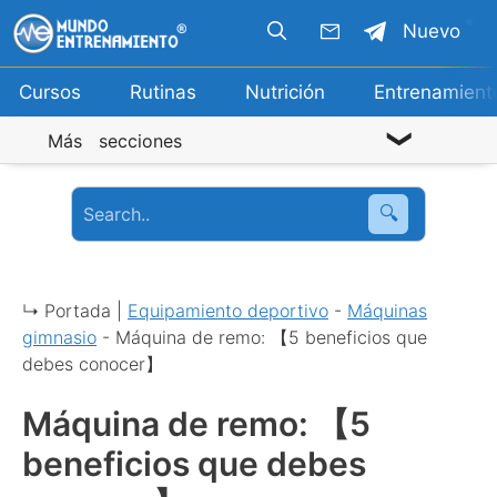
Saltar
Nuevo
al
contenido
Cursos
Rutinas
Nutrición
Entrenamient
Más secciones
🔍
↳ Portada |
Equipamiento deportivo
-
Máquinas
gimnasio
-
Máquina de remo: 【5 beneficios que
debes conocer】
Máquina de remo: 【5
beneficios que debes