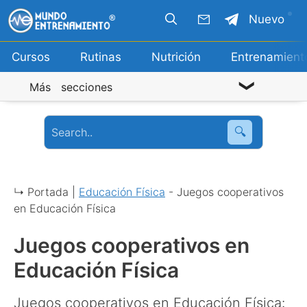
Saltar
Nuevo
al
contenido
Cursos
Rutinas
Nutrición
Entrenamient
Más secciones
🔍
↳ Portada |
Educación Física
-
Juegos cooperativos
en Educación Física
Juegos cooperativos en
Educación Física
Juegos cooperativos en Educación Física: