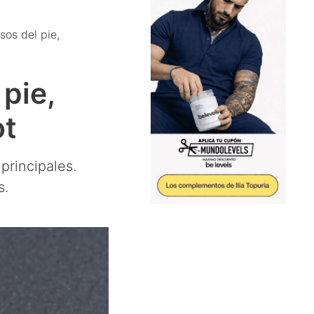
os del pie,
pie,
ot
principales.
s.