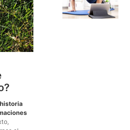
e
o?
historia
rmaciones
xto,