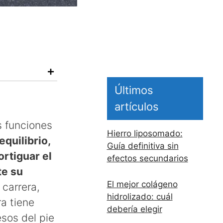
Últimos
artículos
s funciones
Hierro liposomado:
quilibrio,
Guía definitiva sin
ortiguar el
efectos secundarios
te su
El mejor colágeno
carrera,
hidrolizado: cuál
ra tiene
debería elegir
sos del pie