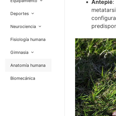
Equipamiento
Antepié
:
metatarsi
Deportes
configura
predispon
Neurociencia
Fisiología humana
Gimnasia
Anatomía humana
Biomecánica