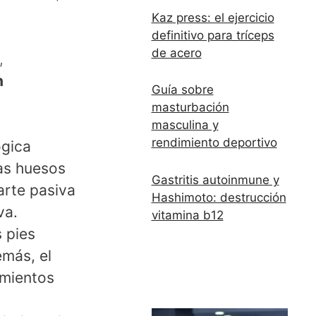
Kaz press: el ejercicio
definitivo para tríceps
de acero
,
n
Guía sobre
masturbación
masculina y
rendimiento deportivo
ógica
ras huesos
Gastritis autoinmune y
arte pasiva
Hashimoto: destrucción
va.
vitamina b12
s pies
emás, el
imientos