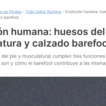
os de Fitness
-
Todo Sobre Running
-
Evolución humana: hues
do barefoot
ón humana: huesos del 
tura y calzado barefo
 del pie y musculatura) cumplen tres funciones 
son y cómo el barefoot contribuye a las misma