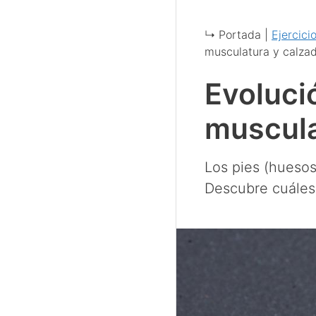
↳ Portada |
Ejercici
musculatura y calza
Evoluci
muscula
Los pies (huesos
Descubre cuáles 