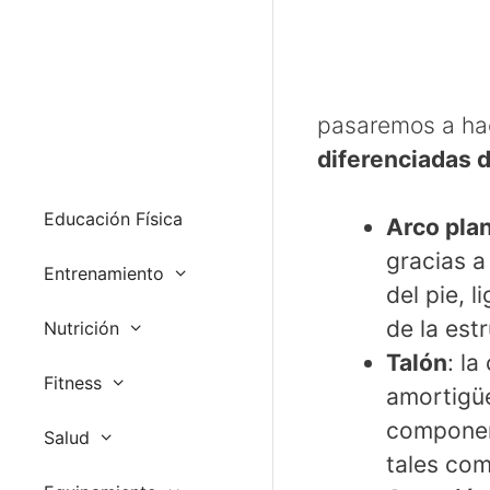
pasaremos a ha
diferenciadas d
Educación Física
Arco pla
gracias a
Entrenamiento
del pie, 
de la est
Nutrición
Talón
: la
Fitness
amortigüe
componen
Salud
tales como