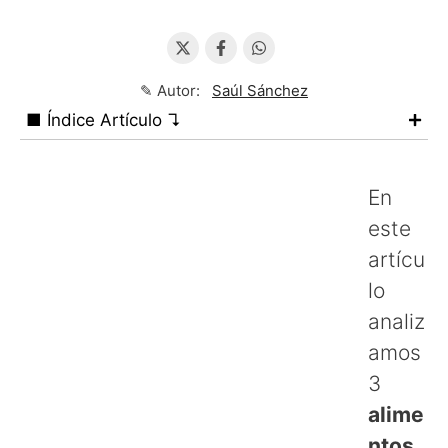
✎ Autor:
Saúl Sánchez
■ Índice Artículo ↴
En
este
artícu
lo
analiz
amos
3
alime
ntos