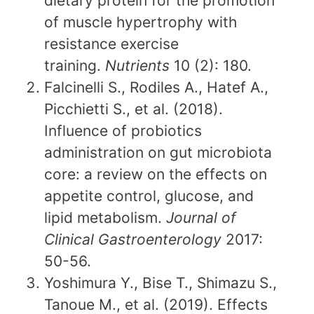
dietary protein for the promotion
of muscle hypertrophy with
resistance exercise
training.
Nutrients
10 (2): 180.
Falcinelli S., Rodiles A., Hatef A.,
Picchietti S., et al. (2018).
Influence of probiotics
administration on gut microbiota
core: a review on the effects on
appetite control, glucose, and
lipid metabolism.
Journal of
Clinical Gastroenterology
2017:
50-56.
Yoshimura Y., Bise T., Shimazu S.,
Tanoue M., et al. (2019). Effects