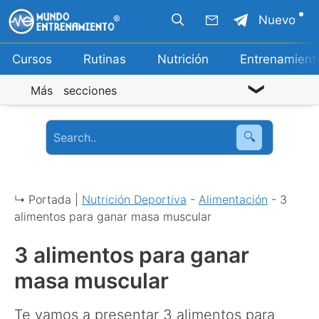
Saltar
Nuevo
al
contenido
Cursos
Rutinas
Nutrición
Entrenamient
Más secciones
🔍
↳ Portada |
Nutrición Deportiva
-
Alimentación
-
3
alimentos para ganar masa muscular
3 alimentos para ganar
masa muscular
Te vamos a presentar 3 alimentos para