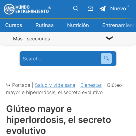
Saltar
Nuevo
al
contenido
Cursos
Rutinas
Nutrición
Entrenamient
Más secciones
🔍
↳ Portada |
Salud y vida sana
-
Bienestar
-
Glúteo
mayor e hiperlordosis, el secreto evolutivo
Glúteo mayor e
hiperlordosis, el secreto
evolutivo