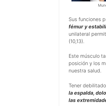
Mund
Sus funciones p
fémur y estabili
unilateral permi
(10,13).
Este músculo t
posición y los m
nuestra salud.
Tener debilitad
la espalda, dolo
las extremidade