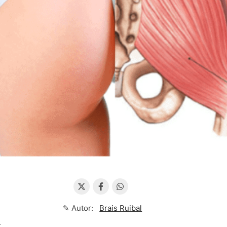
✎ Autor:
Brais Ruibal
↴