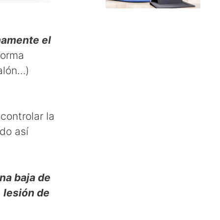
rnamente el
forma
calón…)
controlar la
do así
ona baja de
e
lesión de