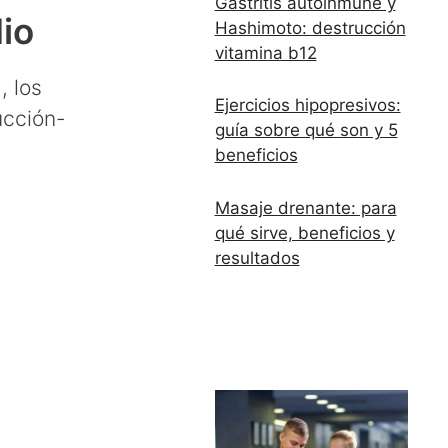
Gastritis autoinmune y
dio
Hashimoto: destrucción
vitamina b12
, los
Ejercicios hipopresivos:
ucción-
guía sobre qué son y 5
beneficios
Masaje drenante: para
qué sirve, beneficios y
resultados