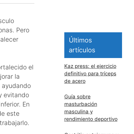
sculo
onas. Pero
talecer
Últimos
artículos
Kaz press: el ejercicio
rtalecido el
definitivo para tríceps
orar la
de acero
s, ayudando
 y evitando
Guía sobre
nferior. En
masturbación
masculina y
de este
rendimiento deportivo
rabajarlo.