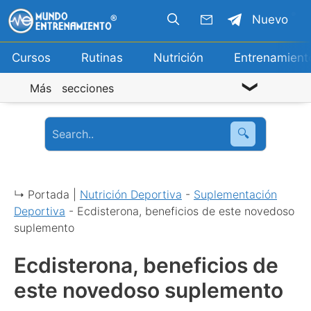
Saltar
Nuevo
al
contenido
Cursos
Rutinas
Nutrición
Entrenamient
Más secciones
🔍
↳ Portada |
Nutrición Deportiva
-
Suplementación
Deportiva
-
Ecdisterona, beneficios de este novedoso
suplemento
Ecdisterona, beneficios de
este novedoso suplemento