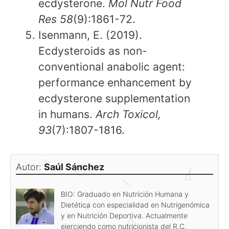
ecdysterone.
Mol Nutr Food
Res 58
(9):1861-72.
Isenmann, E. (2019).
Ecdysteroids as non-
conventional anabolic agent:
performance enhancement by
ecdysterone supplementation
in humans.
Arch Toxicol,
93
(7):1807-1816.
Autor:
Saúl Sánchez
BIO: Graduado en Nutrición Humana y
Dietética con especialidad en Nutrigenómica
y en Nutrición Deportiva. Actualmente
ejerciendo como nutricionista del R.C.