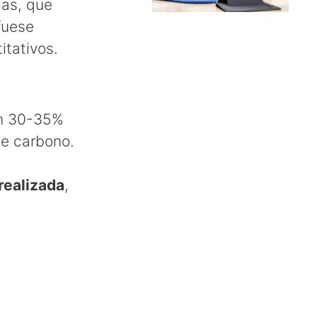
cas, que
 fuese
tativos.
un 30-35%
de carbono.
realizada
,