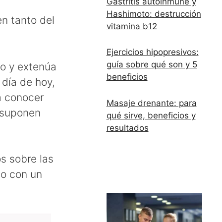
Gastritis autoinmune y
Hashimoto: destrucción
n tanto del
vitamina b12
Ejercicios hipopresivos:
guía sobre qué son y 5
o y extenúa
beneficios
 día de hoy,
ra conocer
Masaje drenante: para
o suponen
qué sirve, beneficios y
resultados
os sobre las
do con un