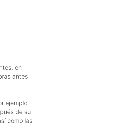
ntes, en
oras antes
or ejemplo
spués de su
así como las