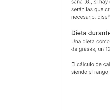
sana (6), sí hay
serán las que cr
necesario, dise
Dieta durant
Una dieta compl
de grasas, un 1
El cálculo de c
siendo el rango