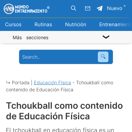
Saltar
Nuevo
al
contenido
Cursos
Rutinas
Nutrición
Entrenamient
Más secciones
🔍
↳ Portada |
Educación Física
-
Tchoukball como
contenido de Educación Física
Tchoukball como contenido
de Educación Física
El tchoukball en educación física es un