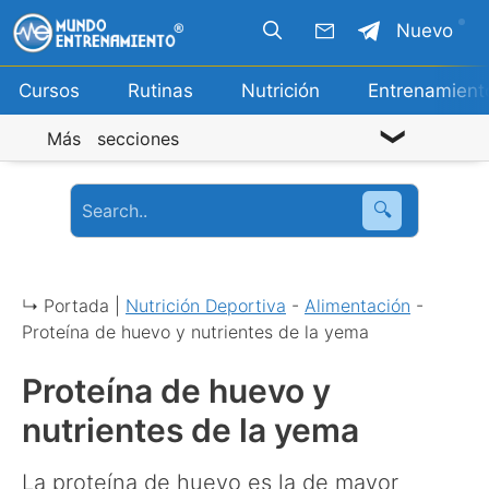
Saltar
Nuevo
al
contenido
Cursos
Rutinas
Nutrición
Entrenamient
Más secciones
🔍
↳ Portada |
Nutrición Deportiva
-
Alimentación
-
Proteína de huevo y nutrientes de la yema
Proteína de huevo y
nutrientes de la yema
La proteína de huevo es la de mayor