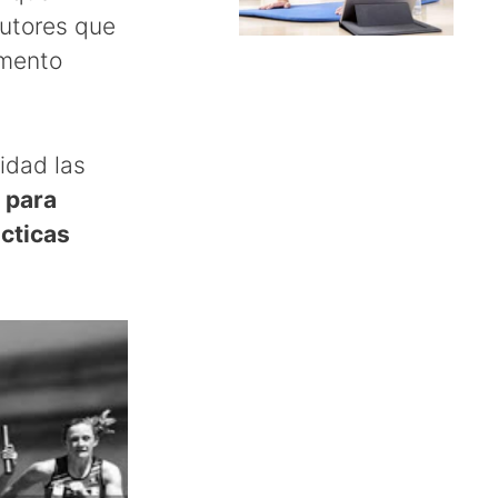
autores que
omento
didad las
 para
ácticas