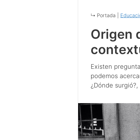
↳ Portada |
Educació
Origen 
context
Existen pregunta
podemos acercarn
¿Dónde surgió?,