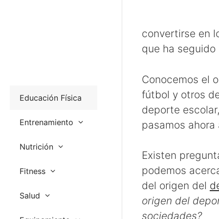
convertirse en l
que ha seguido 
Conocemos el or
fútbol y otros 
Educación Física
deporte escolar,
Entrenamiento
pasamos ahora a
Nutrición
Existen pregunt
podemos acercarn
Fitness
del origen del
d
Salud
origen del depor
sociedades?