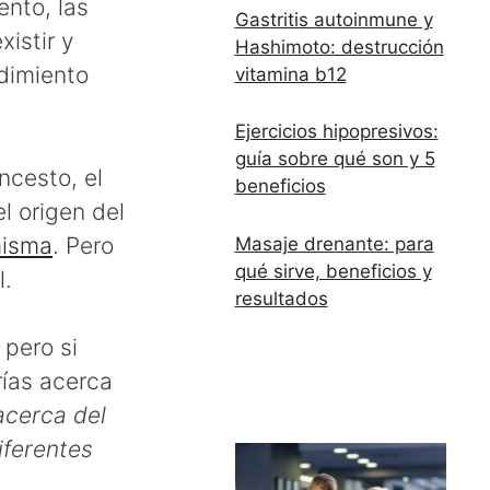
ento, las
Gastritis autoinmune y
xistir y
Hashimoto: destrucción
edimiento
vitamina b12
Ejercicios hipopresivos:
guía sobre qué son y 5
cesto, el
beneficios
l origen del
misma
. Pero
Masaje drenante: para
qué sirve, beneficios y
l.
resultados
pero si
rías acerca
acerca del
iferentes