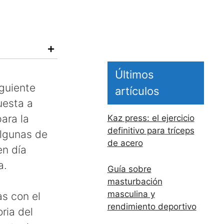
Últimos
iguiente
artículos
uesta a
ara la
Kaz press: el ejercicio
definitivo para tríceps
algunas de
de acero
en día
a.
Guía sobre
masturbación
masculina y
s con el
rendimiento deportivo
oria del