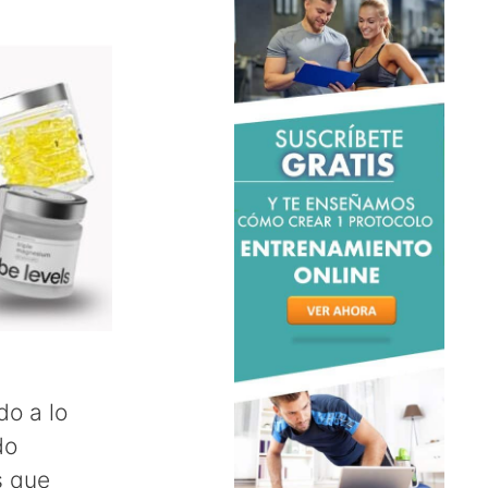
do a lo
do
s que