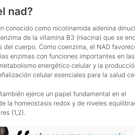
el nad?
én conocido como nicotinamida adenina dinucl
enzima de la vitamina B3 (niacina) que se en
as del cuerpo. Como coenzima, el NAD favorec
rias enzimas con funciones importantes en las
 metabolismo energético celular y la producció
eñalización celular esenciales para la salud celu
 también ejerce un papel fundamental en el
e la homeostasis redox y de niveles equilibr
res (1,2).