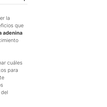
er la
ficios que
a adenina
cimiento
ar cuáles
tos para
te
os
 del