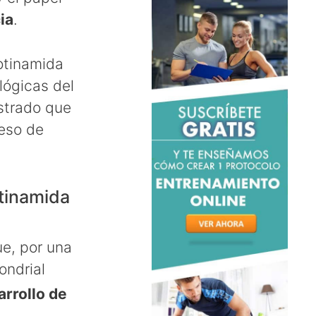
ia
.
otinamida
lógicas del
ostrado que
ceso de
otinamida
e, por una
ondrial
arrollo de