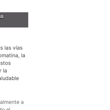
as
s las vías
omatina, la
Estos
 la
aludable
salmente a
do el