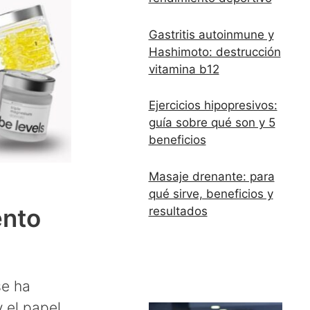
Gastritis autoinmune y
Hashimoto: destrucción
vitamina b12
Ejercicios hipopresivos:
guía sobre qué son y 5
beneficios
Masaje drenante: para
qué sirve, beneficios y
ento
resultados
se ha
 el papel