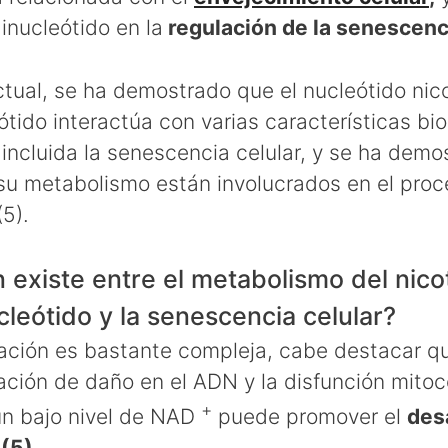
inucleótido en la
regulación de la senescenc
ctual, se ha demostrado que el nucleótido nic
tido interactúa con varias características bio
 incluida la senescencia celular, y se ha dem
su metabolismo están involucrados en el pro
5).
n existe entre el metabolismo del nic
leótido y la senescencia celular?
ación es bastante compleja, cabe destacar qu
ación de daño en el ADN y la disfunción mitoc
+
un bajo nivel de NAD
puede promover el
des
(5).