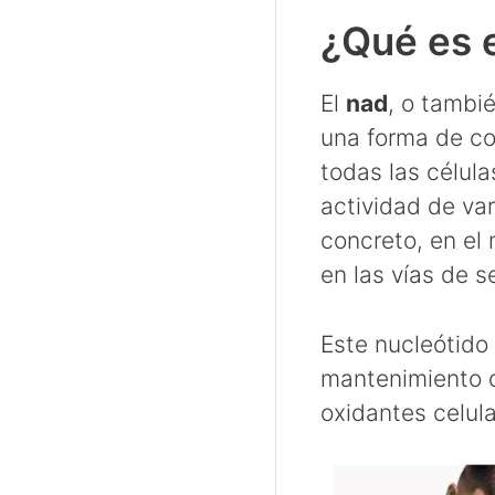
¿Qué es 
El
nad
, o tambi
una forma de co
todas las célul
actividad de va
concreto, en el
en las vías de s
Este nucleótido
mantenimiento d
oxidantes celula