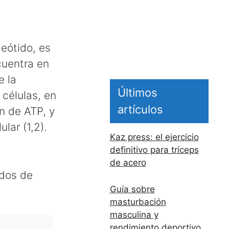
eótido, es
cuentra en
e la
Últimos
 células, en
artículos
n de ATP, y
lar (1,2).
Kaz press: el ejercicio
definitivo para tríceps
de acero
ados de
Guía sobre
masturbación
masculina y
rendimiento deportivo