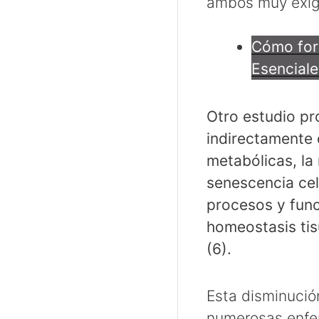
ambos muy exige
Cómo fort
Esenciale
Otro estudio p
indirectamente 
metabólicas, la
senescencia celu
procesos y func
homeostasis tis
(6).
Esta disminució
numerosas enfer