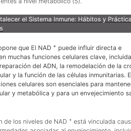
ntes a nivel metabólico (5).
alecer el Sistema Inmune: Hábitos y Práctic
s
+
ropone que El NAD
puede influir directa e
en muchas funciones celulares clave, incluida
 reparación del ADN, la remodelación de la cr
lar y la función de las células inmunitarias. 
iones celulares son esenciales para mantener
ular y metabólica y para un envejecimiento s
+
n de los niveles de NAD
está vinculada cau
medades asociadas al envejecimiento, inclui