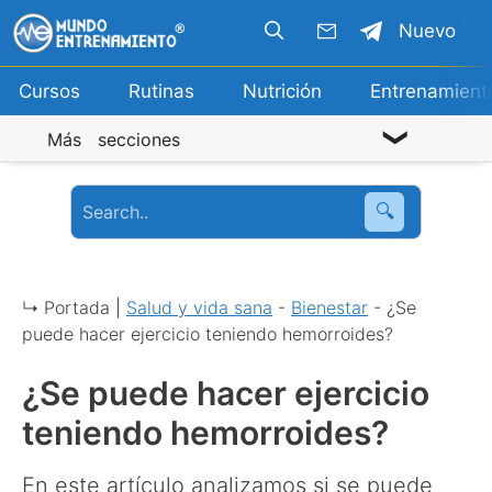
Saltar
Nuevo
al
contenido
Cursos
Rutinas
Nutrición
Entrenamient
Más secciones
🔍
↳ Portada |
Salud y vida sana
-
Bienestar
-
¿Se
puede hacer ejercicio teniendo hemorroides?
¿Se puede hacer ejercicio
teniendo hemorroides?
En este artículo analizamos si se puede