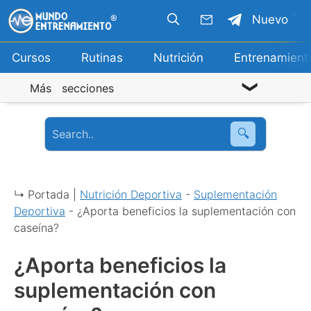
Saltar
Nuevo
al
contenido
Cursos
Rutinas
Nutrición
Entrenamient
Más secciones
🔍
↳ Portada |
Nutrición Deportiva
-
Suplementación
Deportiva
-
¿Aporta beneficios la suplementación con
caseína?
¿Aporta beneficios la
suplementación con