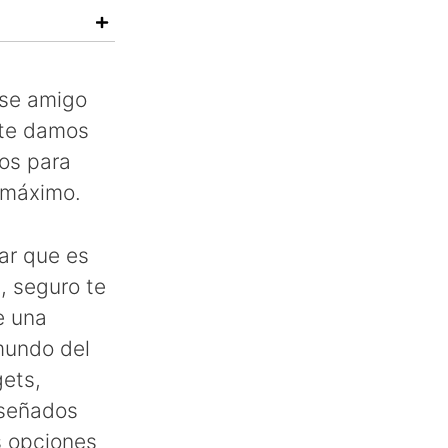
ese amigo
 te damos
los para
l máximo.
iar que es
, seguro te
e una
 mundo del
gets,
iseñados
s opciones