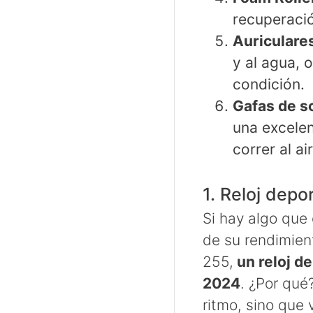
recuperació
Auriculares
y al agua, 
condición.
Gafas de s
una excelen
correr al air
1. Reloj dep
Si hay algo que 
de su rendimien
255,
un reloj d
2024
. ¿Por qué
ritmo, sino que