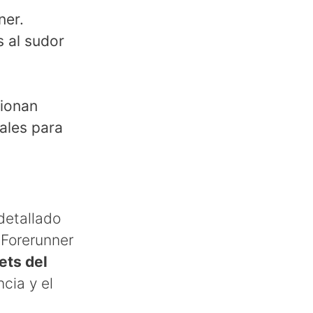
ner.
s al sudor
cionan
iales para
 detallado
 Forerunner
ets del
cia y el