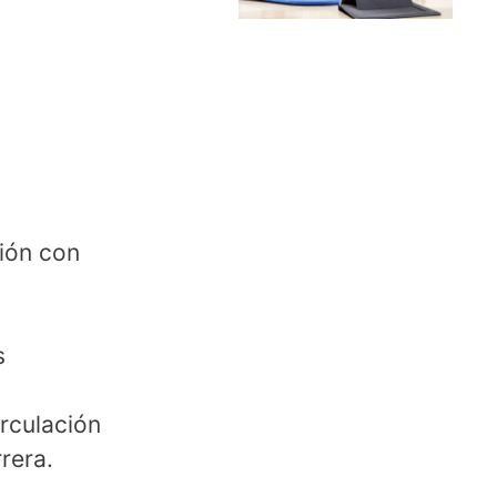
ción con
s
irculación
rera.