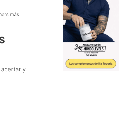
nners más
s
acertar y