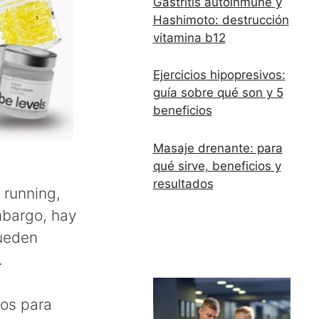
Gastritis autoinmune y
Hashimoto: destrucción
vitamina b12
Ejercicios hipopresivos:
guía sobre qué son y 5
beneficios
Masaje drenante: para
qué sirve, beneficios y
resultados
 running,
mbargo, hay
pueden
.
los para