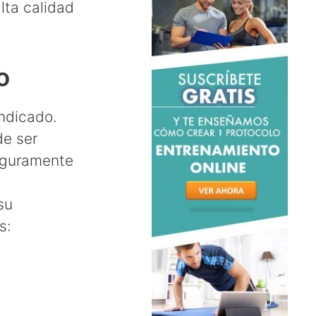
lta calidad
o
indicado.
de ser
eguramente
su
s: