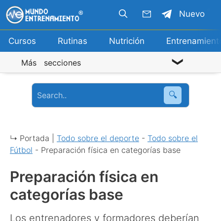
Saltar
Nuevo
al
contenido
Cursos
Rutinas
Nutrición
Entrenamient
Más secciones
🔍
↳ Portada |
Todo sobre el deporte
-
Todo sobre el
Fútbol
-
Preparación física en categorías base
Preparación física en
categorías base
Los entrenadores y formadores deberían