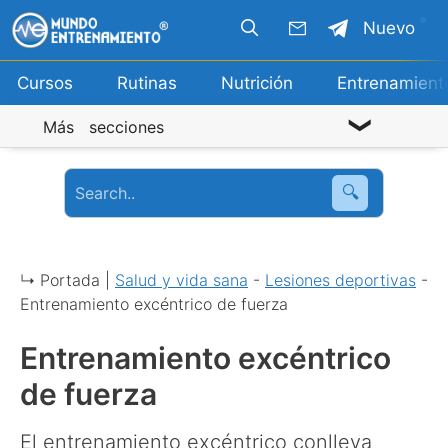
Saltar
Nuevo
al
contenido
Cursos
Rutinas
Nutrición
Entrenamient
Más secciones
🔍
↳ Portada |
Salud y vida sana
-
Lesiones deportivas
-
Entrenamiento excéntrico de fuerza
Entrenamiento excéntrico
de fuerza
El entrenamiento excéntrico conlleva