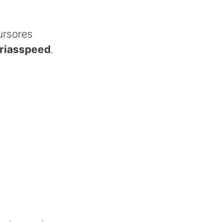
ursores
riasspeed
.