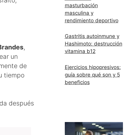
falto,
masturbación
masculina y
rendimiento deportivo
Gastritis autoinmune y
Hashimoto: destrucción
Brandes
,
vitamina b12
ear un
emente de
Ejercicios hipopresivos:
u tiempo
guía sobre qué son y 5
beneficios
ada después