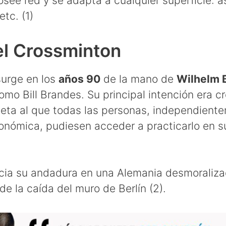
osee red y se adapta a cualquier superficie: as
etc. (1)
el Crossminton
surge en los
años 90
de la mano de
Wilhelm 
mo Bill Brandes. Su principal intención era cr
eta al que todas las personas, independient
onómica, pudiesen acceder a practicarlo en s
icia su andadura en una Alemania desmoraliz
de la caída del muro de Berlín (2).