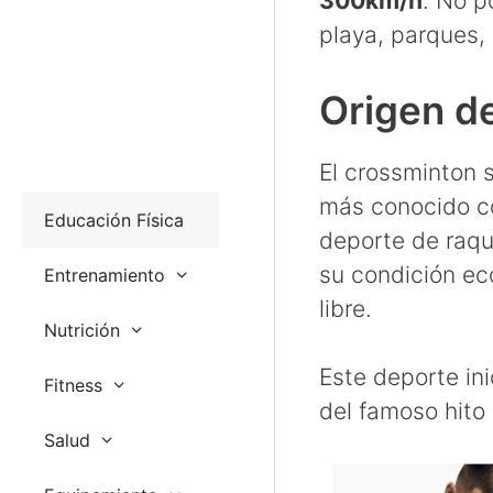
300km/h
. No p
playa, parques, 
Origen d
El crossminton 
más conocido co
Educación Física
deporte de raqu
su condición ec
Entrenamiento
libre.
Nutrición
Este deporte in
Fitness
del famoso hito 
Salud