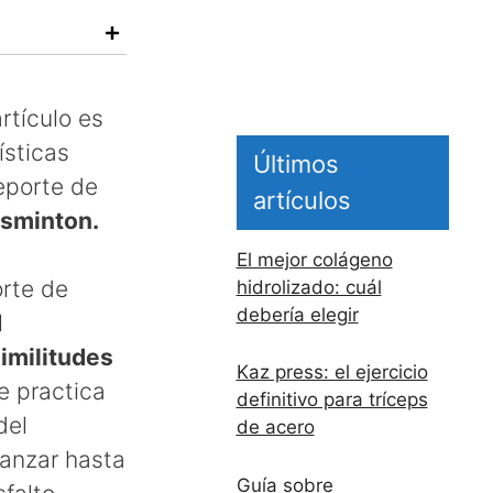
rtículo es
ísticas
Últimos
eporte de
artículos
sminton.
El mejor colágeno
orte de
hidrolizado: cuál
debería elegir
l
imilitudes
Kaz press: el ejercicio
se practica
definitivo para tríceps
del
de acero
anzar hasta
Guía sobre