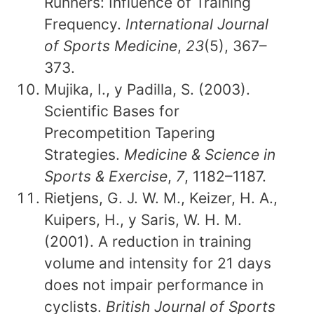
Runners: Influence of Training
Frequency.
International Journal
of Sports Medicine
,
23
(5), 367–
373.
Mujika, I., y Padilla, S. (2003).
Scientific Bases for
Precompetition Tapering
Strategies.
Medicine & Science in
Sports & Exercise
,
7
, 1182–1187.
Rietjens, G. J. W. M., Keizer, H. A.,
Kuipers, H., y Saris, W. H. M.
(2001). A reduction in training
volume and intensity for 21 days
does not impair performance in
cyclists.
British Journal of Sports