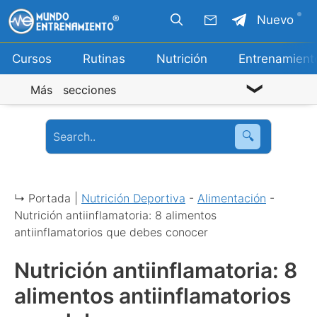
Saltar
Nuevo
al
contenido
Cursos
Rutinas
Nutrición
Entrenamient
Más secciones
🔍
↳ Portada |
Nutrición Deportiva
-
Alimentación
-
Nutrición antiinflamatoria: 8 alimentos
antiinflamatorios que debes conocer
Nutrición antiinflamatoria: 8
alimentos antiinflamatorios