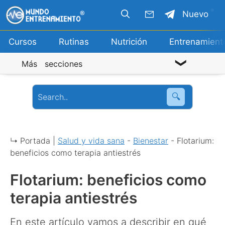
Saltar
Nuevo
al
contenido
Cursos
Rutinas
Nutrición
Entrenamient
Más secciones
🔍
↳ Portada |
Salud y vida sana
-
Bienestar
-
Flotarium:
beneficios como terapia antiestrés
Flotarium: beneficios como
terapia antiestrés
En este artículo vamos a describir en qué