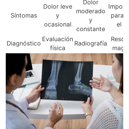
Dolor
Dolor leve
Imposib
moderado
Síntomas
y
para 
y
ocasional
el d
constante
Evaluación
Reson
Diagnóstico
Radiografía
física
magné