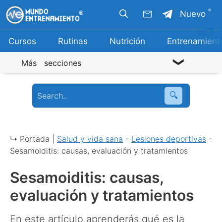
Saltar
Nuevo
al
contenido
Cursos
Rutinas
Nutrición
Entrenamient
Más secciones
🔍
↳ Portada |
Salud y vida sana
-
Lesiones deportivas
-
Sesamoiditis: causas, evaluación y tratamientos
Sesamoiditis: causas,
evaluación y tratamientos
En este artículo aprenderás qué es la