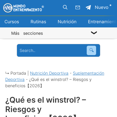
Saltar
Nuevo
al
contenido
Cursos
Rutinas
Nutrición
Entrenamient
Más secciones
🔍
↳ Portada |
Nutrición Deportiva
-
Suplementación
Deportiva
-
¿Qué es el winstrol? – Riesgos y
beneficios【2026】
¿Qué es el winstrol? –
Riesgos y