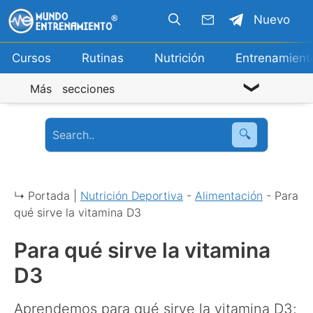
Saltar
Nuevo
al
contenido
Cursos
Rutinas
Nutrición
Entrenamient
Más secciones
🔍
↳ Portada |
Nutrición Deportiva
-
Alimentación
-
Para
qué sirve la vitamina D3
Para qué sirve la vitamina
D3
Aprendemos para qué sirve la vitamina D3;