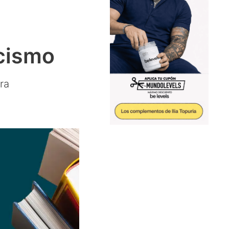
icismo
ra