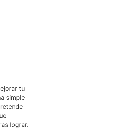
ejorar tu
na simple
pretende
que
as lograr.