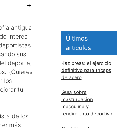
ofía antigua
do interés
Últimos
deportistas
artículos
cando sus
el deporte,
Kaz press: el ejercicio
definitivo para tríceps
os. ¿Quieres
de acero
r los
ejorar tu
Guía sobre
masturbación
masculina y
rendimiento deportivo
ista de los
der más