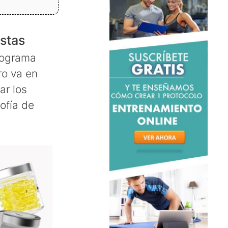
istas
programa
ro va en
ar los
ofía de