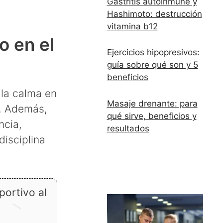
Gastritis autoinmune y
Hashimoto: destrucción
vitamina b12
o en el
Ejercicios hipopresivos:
guía sobre qué son y 5
beneficios
 la calma en
Masaje drenante: para
o. Además,
qué sirve, beneficios y
ncia,
resultados
disciplina
portivo al