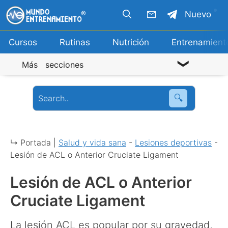
Saltar
Nuevo
al
contenido
Cursos
Rutinas
Nutrición
Entrenamient
Más secciones
🔍
↳ Portada |
Salud y vida sana
-
Lesiones deportivas
-
Lesión de ACL o Anterior Cruciate Ligament
Lesión de ACL o Anterior
Cruciate Ligament
La lesión ACL es popular por su gravedad,