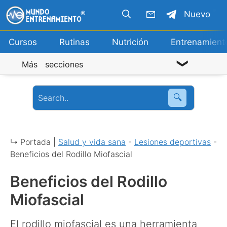
Saltar
Nuevo
al
contenido
Cursos
Rutinas
Nutrición
Entrenamient
Más secciones
🔍
↳ Portada |
Salud y vida sana
-
Lesiones deportivas
-
Beneficios del Rodillo Miofascial
Beneficios del Rodillo
Miofascial
El rodillo miofascial es una herramienta