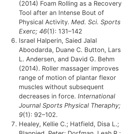
(2014) Foam Rolling as a Recovery
Tool after an Intense Bout of
Physical Activity.
Med. Sci. Sports
Exerc; 46
(1): 131–142
Israel Halperin, Saied Jalal
Aboodarda, Duane C. Button, Lars
L. Andersen, and David G. Behm
(2014). Roller massager improves
range of motion of plantar flexor
muscles without subsequent
decreases in force.
International
Journal Sports Physical Theraphy;
9
(1): 92–102.
Healey, Kellie C.; Hatfield, Disa L.;
Blanpied, Peter; Dorfman, Leah R.;