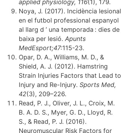
applied physiology, 116
(1), 179.
Noya, J. (2017). Incidència lesional
en el futbol professional espanyol
al llarg d ’ una temporada : dies de
baixa per lesió.
Apunts
MedEsport;47:
115-23.
Opar, D. A., Williams, M. D., &
Shield, A. J. (2012). Hamstring
Strain Injuries Factors that Lead to
Injury and Re-Injury.
Sports Med,
42
(3), 209–226.
Read, P. J., Oliver, J. L., Croix, M.
B. A. D. S., Myer, G. D., Lloyd, R.
S., & Read, P. J. (2016).
Neuromuscular Risk Factors for