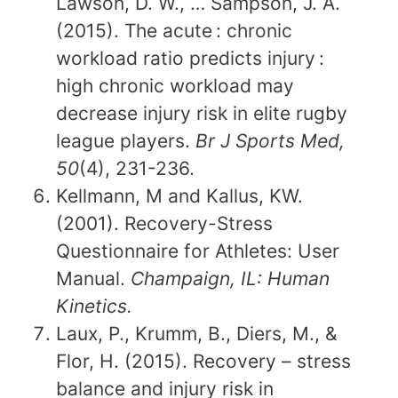
Lawson, D. W., … Sampson, J. A.
(2015). The acute : chronic
workload ratio predicts injury :
high chronic workload may
decrease injury risk in elite rugby
league players.
Br J Sports Med,
50
(4), 231-236.
Kellmann, M and Kallus, KW.
(2001). Recovery-Stress
Questionnaire for Athletes: User
Manual.
Champaign, IL: Human
Kinetics.
Laux, P., Krumm, B., Diers, M., &
Flor, H. (2015). Recovery – stress
balance and injury risk in