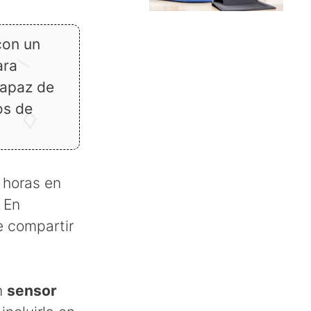
con un
ara
capaz de
os de
 horas en
 En
e compartir
un
sensor