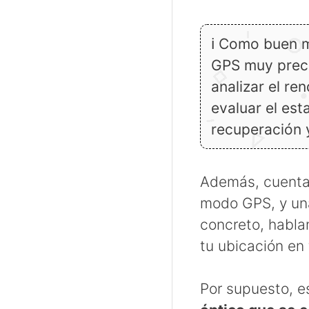
ℹ Como buen m
GPS muy preci
analizar el re
evaluar el es
recuperación 
Además, cuenta
modo GPS, y una
concreto, habla
tu ubicación en
Por supuesto, e