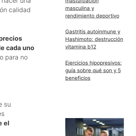
 hacer una
masturbación
masculina y
ón calidad
rendimiento deportivo
Gastritis autoinmune y
precios
Hashimoto: destrucción
vitamina b12
de cada uno
do para no
Ejercicios hipopresivos:
guía sobre qué son y 5
beneficios
e su
es
 el