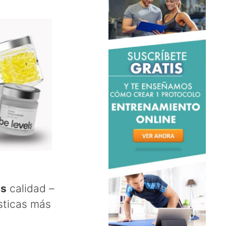
os
calidad –
sticas más