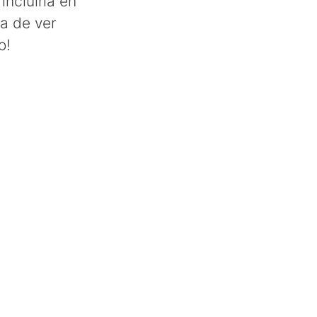
incluirla en
ma de ver
o!