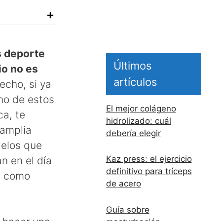
s deporte
Últimos
io no es
artículos
cho, si ya
no de estos
El mejor colágeno
ca, te
hidrolizado: cuál
 amplia
debería elegir
elos que
Kaz press: el ejercicio
an en el día
definitivo para tríceps
s como
de acero
Guía sobre