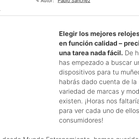
✎ Autor:
Pablo Sánchez
↴
Elegir los mejores reloje
en función calidad – prec
una tarea nada fácil.
De he
has empezado a buscar u
dispositivos para tu muñe
habrás dado cuenta de la
variedad de marcas y mod
existen. ¡Horas nos faltarí
para ver cada uno de ello
consumidores!