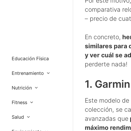
Por este motiv
comparativa rel
– precio de cua
En concreto,
hem
similares para
y ver cuál se a
Educación Física
perderte nada!
Entrenamiento
1. Garmi
Nutrición
Este modelo de 
Fitness
colección, se ca
Salud
avanzadas que
máximo rendim