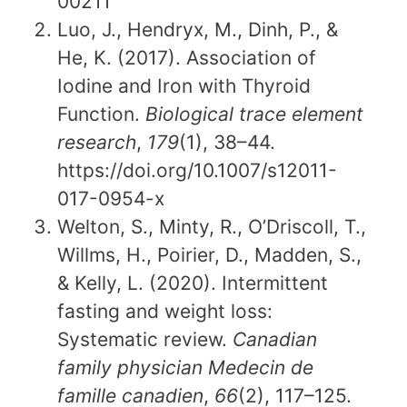
00211
Luo, J., Hendryx, M., Dinh, P., &
He, K. (2017). Association of
Iodine and Iron with Thyroid
Function.
Biological trace element
research
,
179
(1), 38–44.
https://doi.org/10.1007/s12011-
017-0954-x
Welton, S., Minty, R., O’Driscoll, T.,
Willms, H., Poirier, D., Madden, S.,
& Kelly, L. (2020). Intermittent
fasting and weight loss:
Systematic review.
Canadian
family physician Medecin de
famille canadien
,
66
(2), 117–125.