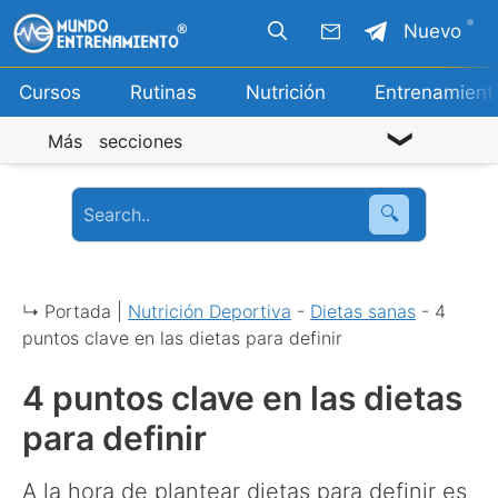
Saltar
Nuevo
al
contenido
Cursos
Rutinas
Nutrición
Entrenamient
Más secciones
🔍
↳ Portada |
Nutrición Deportiva
-
Dietas sanas
-
4
puntos clave en las dietas para definir
4 puntos clave en las dietas
para definir
A la hora de plantear dietas para definir es