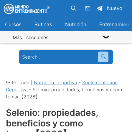
Saltar
Nuevo
al
contenido
Cursos
Rutinas
Nutrición
Entrenamient
Más secciones
🔍
↳ Portada |
Nutrición Deportiva
-
Suplementación
Deportiva
-
Selenio: propiedades, beneficios y como
tomar【2026】
Selenio: propiedades,
beneficios y como