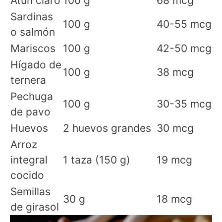
Atún claro
100 g
68 mcg
Sardinas
100 g
40-55 mcg
o salmón
Mariscos
100 g
42-50 mcg
Hígado de
100 g
38 mcg
ternera
Pechuga
100 g
30-35 mcg
de pavo
Huevos
2 huevos grandes
30 mcg
Arroz
integral
1 taza (150 g)
19 mcg
cocido
Semillas
30 g
18 mcg
de girasol