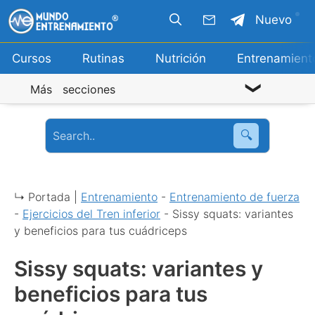
Saltar
Nuevo
al
contenido
Cursos
Rutinas
Nutrición
Entrenamient
Más secciones
🔍
↳ Portada |
Entrenamiento
-
Entrenamiento de fuerza
-
Ejercicios del Tren inferior
-
Sissy squats: variantes
y beneficios para tus cuádriceps
Sissy squats: variantes y
beneficios para tus