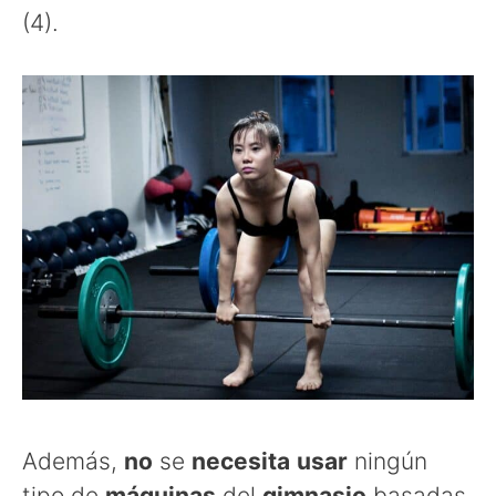
(4).
Además,
no
se
necesita
usar
ningún
tipo de
máquinas
del
gimnasio
basadas