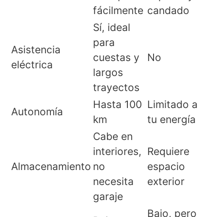
fácilmente
candado
Sí, ideal
para
Asistencia
cuestas y
No
eléctrica
largos
trayectos
Hasta 100
Limitado a
Autonomía
km
tu energía
Cabe en
interiores,
Requiere
Almacenamiento
no
espacio
necesita
exterior
garaje
Bajo, pero