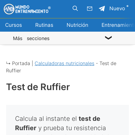
Saltar
Nuevo
al
contenido
Cursos
Rutinas
Nutrición
Entrenamient
Más secciones
↳ Portada |
Calculadoras nutricionales
-
Test de
Ruffier
Test de Ruffier
Calcula al instante el
test de
Ruffier
y prueba tu resistencia