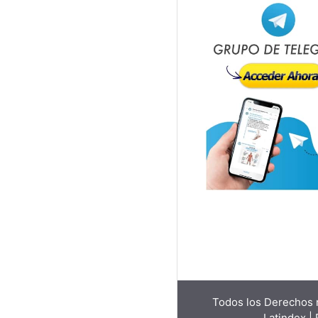
Todos los Derechos r
Latindex |