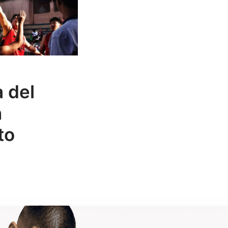
a del
n
to