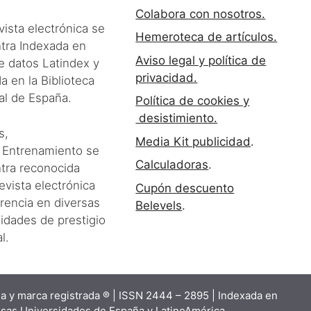
Colabora con nosotros.
vista electrónica se
Hemeroteca de artículos.
tra Indexada en
Aviso legal y política de
e datos Latindex y
privacidad.
a en la Biblioteca
al de España.
Política de cookies y
desistimiento.
s,
Media Kit publicidad
.
Entrenamiento se
Calculadoras
.
tra reconocida
vista electrónica
Cupón descuento
rencia en diversas
Belevels
.
idades de prestigio
l.
a y marca registrada ® | ISSN 2444 – 2895 | Indexada en
osas Universidades de España y LatinoAmérica.