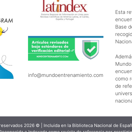
Esta re
encuen
Base d
recogid
Nacion
Ademá
Mundo 
encuen
info@mundoentrenamiento.com
como re
de refe
univers
naciona
eservados 2026 © | Incluida en la Biblioteca Nacional de Españ
 Reconocida e Indexada como revista de referencia por prestigi