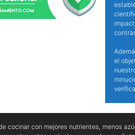
establ
científ
impacto
contra
Además
el obje
nuestro
minuci
verifi
e cocinar con mejores nutrientes, menos azú