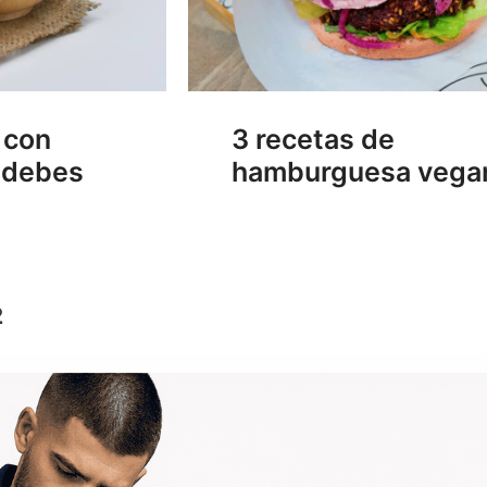
 con
3 recetas de
 debes
hamburguesa vega
ina
Página
2