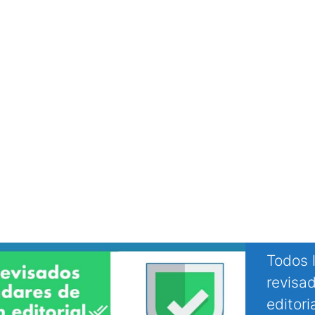
Todos l
revisa
editori