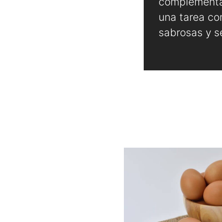
complementar
una tarea co
sabrosas y se