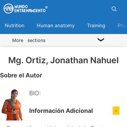
Skip
to
content
Nutrition
Human anatomy
Training
Phy
More sections
Mg. Ortiz, Jonathan Nahuel
Sobre el Autor
BIO:
Información Adicional