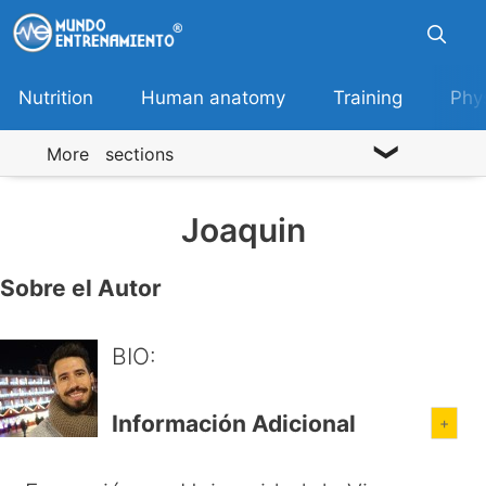
Skip
to
content
Nutrition
Human anatomy
Training
Phy
More sections
Joaquin
Sobre el Autor
BIO:
Información Adicional