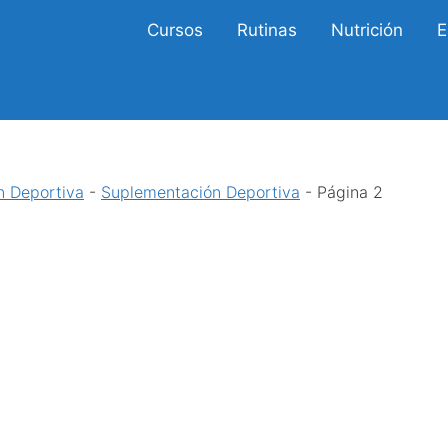
Cursos
Rutinas
Nutrición
E
n Deportiva
-
Suplementación Deportiva
-
Página 2