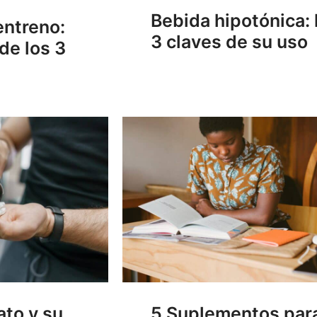
Bebida hipotónica: 
entreno:
3 claves de su uso
de los 3
ato y su
5 Suplementos par